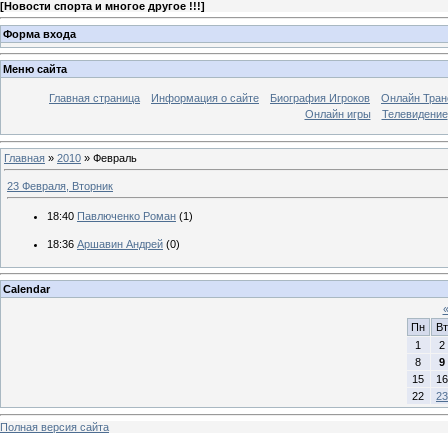
[
Новости спорта и многое другое !!!
]
Форма входа
Меню сайта
Главная страница
Информация о сайте
Биография Игроков
Онлайн Тран
Онлайн игры
Телевидение
Главная
»
2010
»
Февраль
23 Февраля, Вторник
18:40
Павлюченко Роман
(1)
18:36
Аршавин Андрей
(0)
Calendar
Пн
Вт
1
2
8
9
15
16
22
23
Полная версия сайта