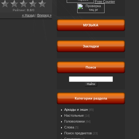
Free Counter
Рейтинг
:
0.0
/
0
« Назад
|
Вперед »
МУЗЫКА
Закладки
Поиск
Категории раздела
Аркады и экшн
[85]
Настольные
[14]
Головоломки
[64]
Слова
[5]
Поиск предметов
[23]