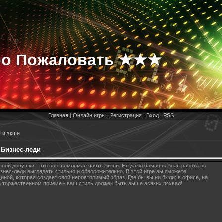
о Пожаловать ★★★
Главная
|
Онлайн игры
|
Регистрация
|
Вход
|
RSS
 и экшн
 Бизнес-леди
ной девушки - это неотъемлемая часть жизни. Но даже самая важная работа не
нес-леди выглядеть стильно и обворожительно. В этой игре вы сможете
ной, которая создает свой неповторимый образ. Где бы вы ни были: в офисе, на
на торжественном приеме - ваш стиль должен быть выше всяких похвал!