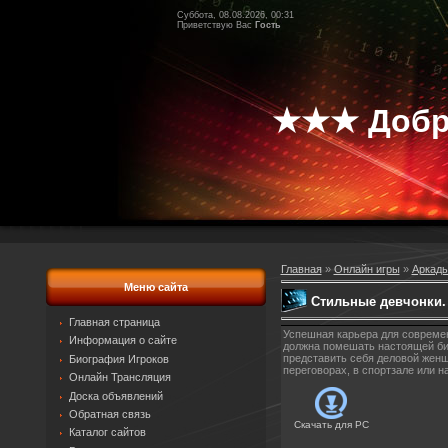
Суббота, 08.08.2026, 00:31
Приветствую Вас
Гость
★★★ Добр
Главная
»
Онлайн игры
»
Аркады
Меню сайта
Стильные девчонки.
Главная страница
Успешная карьера для современ
Информация о сайте
должна помешать настоящей биз
представить себя деловой женщи
Биография Игроков
переговорах, в спортзале или 
Онлайн Трансляция
Доска объявлений
Обратная связь
Скачать для
PC
Каталог сайтов