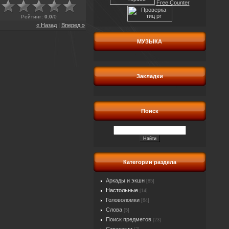
Free Counter
Рейтинг
:
0.0
/
0
« Назад
|
Вперед »
МУЗЫКА
Закладки
Поиск
Категории раздела
Аркады и экшн
[85]
Настольные
[14]
Головоломки
[64]
Слова
[5]
Поиск предметов
[23]