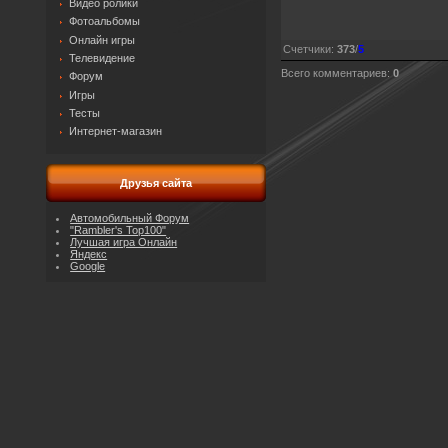
Видео ролики
Фотоальбомы
Онлайн игры
Счетчики
:
373
/
5
Телевидение
Всего комментариев
:
0
Форум
Игры
Тесты
Интернет-магазин
Друзья сайта
Автомобильный Форум
"Rambler's Top100"
Лучшая игра Онлайн
Яндекс
Google