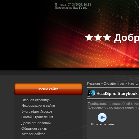
Пятница, 07.08.2026, 10:18
Приветствую Вас
Гость
★★★ Добр
Главная
»
Онлайн игры
»
Насто
Меню сайта
HeadSpin: Storybook
Главная страница
Пройдитесь по волшебной книжк
Информация о сайте
Красочно иллюстрированная иг
Биография Игроков
Онлайн Трансляция
Доска объявлений
Играть онлайн
Обратная связь
Каталог сайтов