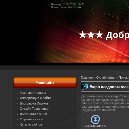
Пятница, 07.08.2026, 09:33
Приветствую Вас
Гость
★★★ Добр
Главная
»
Онлайн игры
»
Поиск 
Меню сайта
Бюро кладоискателе
Главная страница
Детективная игра в жанре "я и
Информация о сайте
вместе с молодым кладоискател
очень хорошо замаскированных 
Биография Игроков
разгадывать головоломки или 
Онлайн Трансляция
Гордону в его поисках!
Доска объявлений
Обратная связь
Каталог сайтов
Скачать для
PC