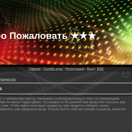
о Пожаловать ★★★
Главная
|
Онлайн игры
|
Регистрация
|
Вход
|
RSS
предметов
й
щу" с элементами квеста. Начинаем головокружительную гонку за сокровищами
ем по имени Гордон Джонс. На каждом из 48 уровней вам предстоит отыскать ряд
улик. Чтобы найти некоторые предметы, вам придется собирать пазлы,
применять уже найденные вещи. Почувствуйте себя настоящим сыщиком, помогите