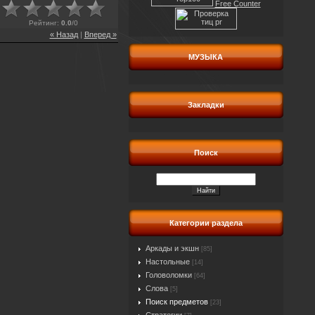
Free Counter
Рейтинг
:
0.0
/
0
« Назад
|
Вперед »
МУЗЫКА
Закладки
Поиск
Категории раздела
Аркады и экшн
[85]
Настольные
[14]
Головоломки
[64]
Слова
[5]
Поиск предметов
[23]