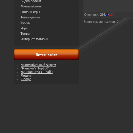
Видео ролики
Фотоальбомы
Онлайн игры
Счетчики
:
298
/
2
/
170
Телевидение
Всего комментариев
:
0
Форум
Игры
Тесты
Интернет-магазин
Друзья сайта
Автомобильный Форум
"Rambler's Top100"
Лучшая игра Онлайн
Яндекс
Google