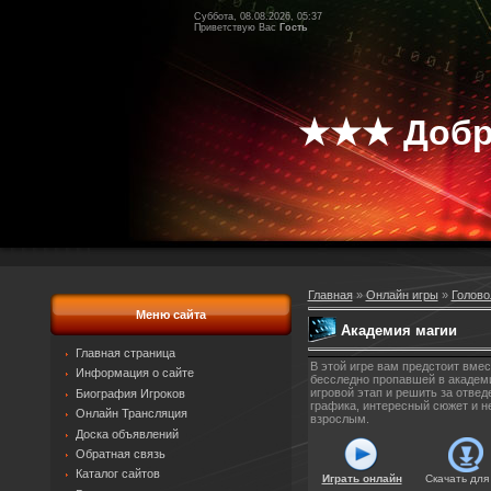
Суббота, 08.08.2026, 05:37
Приветствую Вас
Гость
★★★ Добр
Главная
»
Онлайн игры
»
Голово
Меню сайта
Академия магии
Главная страница
В этой игре вам предстоит вме
Информация о сайте
бесследно пропавшей в академи
игровой этап и решить за отве
Биография Игроков
графика, интересный сюжет и не
Онлайн Трансляция
взрослым.
Доска объявлений
Обратная связь
Каталог сайтов
Играть онлайн
Скачать для