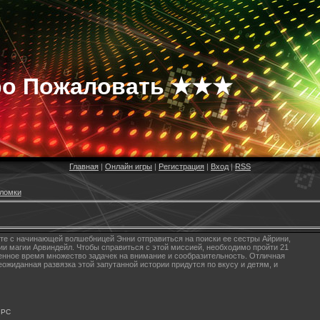
о Пожаловать ★★★
Главная
|
Онлайн игры
|
Регистрация
|
Вход
|
RSS
ломки
сте с начинающей волшебницей Энни отправиться на поиски ее сестры Айрини,
и магии Арвиндейл. Чтобы справиться с этой миссией, необходимо пройти 21
денное время множество задачек на внимание и сообразительность. Отличная
ожиданная развязка этой запутанной истории придутся по вкусу и детям, и
PC