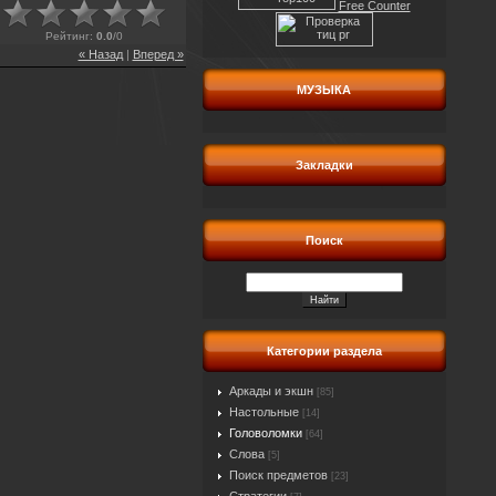
Free Counter
Рейтинг
:
0.0
/
0
« Назад
|
Вперед »
МУЗЫКА
Закладки
Поиск
Категории раздела
Аркады и экшн
[85]
Настольные
[14]
Головоломки
[64]
Слова
[5]
Поиск предметов
[23]