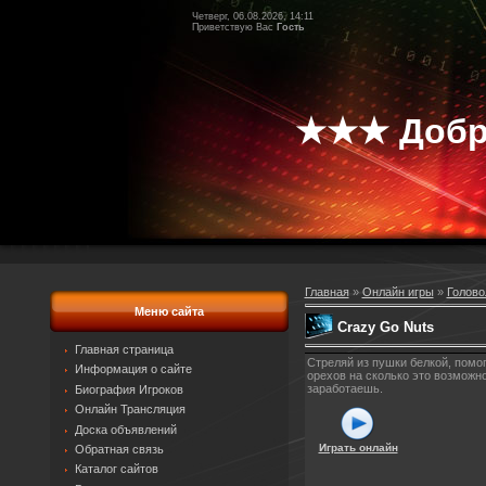
Четверг, 06.08.2026, 14:11
Приветствую Вас
Гость
★★★ Добр
Главная
»
Онлайн игры
»
Голово
Меню сайта
Crazy Go Nuts
Главная страница
Стреляй из пушки белкой, помог
Информация о сайте
орехов на сколько это возможн
заработаешь.
Биография Игроков
Онлайн Трансляция
Доска объявлений
Играть онлайн
Обратная связь
Каталог сайтов