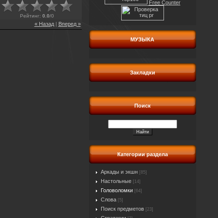
Free Counter
Рейтинг
:
0.0
/
0
« Назад
|
Вперед »
МУЗЫКА
Закладки
Поиск
Категории раздела
Аркады и экшн
[85]
Настольные
[14]
Головоломки
[64]
Слова
[5]
Поиск предметов
[23]