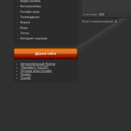
Видео ролики
Фотоальбомы
Онлайн игры
Счетчики
:
358
/
1
Телевидение
Всего комментариев
:
0
Форум
Игры
Тесты
Интернет-магазин
Друзья сайта
Автомобильный Форум
"Rambler's Top100"
Лучшая игра Онлайн
Яндекс
Google