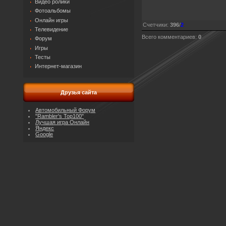
Видео ролики
Фотоальбомы
Онлайн игры
Счетчики
:
396
/
2
Телевидение
Всего комментариев
:
0
Форум
Игры
Тесты
Интернет-магазин
Друзья сайта
Автомобильный Форум
"Rambler's Top100"
Лучшая игра Онлайн
Яндекс
Google