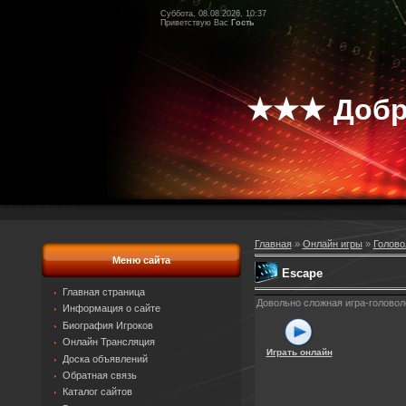
Суббота, 08.08.2026, 10:37
Приветствую Вас
Гость
★★★ Добр
Главная
»
Онлайн игры
»
Голово
Меню сайта
Escape
Главная страница
Довольно сложная игра-головол
Информация о сайте
Биография Игроков
Онлайн Трансляция
Играть онлайн
Доска объявлений
Обратная связь
Каталог сайтов