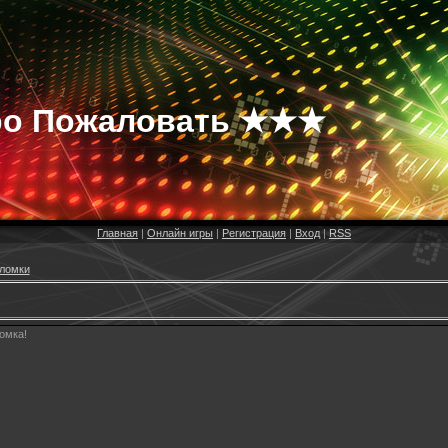
о Пожаловать ★★★
Главная
|
Онлайн игры
|
Регистрация
|
Вход
|
RSS
ломки
омка!