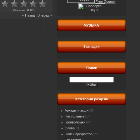
Free Counter
Рейтинг
:
0.0
/
0
« Назад
|
Вперед »
МУЗЫКА
Закладки
Поиск
Категории раздела
Аркады и экшн
[85]
Настольные
[14]
Головоломки
[64]
Слова
[5]
Поиск предметов
[23]