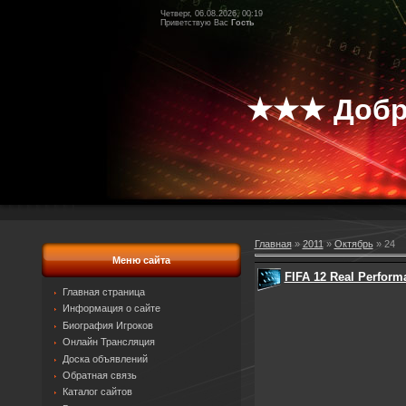
Четверг, 06.08.2026, 00:19
Приветствую Вас
Гость
★★★ Добр
Главная
»
2011
»
Октябрь
»
24
Меню сайта
FIFA 12 Real Perform
Главная страница
Информация о сайте
Биография Игроков
Онлайн Трансляция
Доска объявлений
Обратная связь
Каталог сайтов