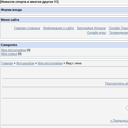
[
Новости спорта и многое другое !!!
]
Форма входа
Меню сайта
Главная страница
Информация о сайте
Биография Игроков
Онлайн Тран
Онлайн игры
Телевидение
Categories
Мои фотографии
[4]
Моя семья
[0]
Главная
»
Фотоальбом
»
Мои фотографии
» Вид с окна
Просмотреть ф
« Предыду